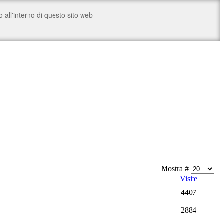
Mostra #
Visite
4407
2884