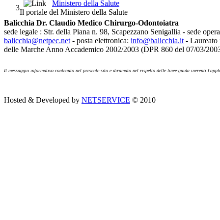
Ministero della Salute
3
Il portale del Ministero della Salute
Balicchia Dr. Claudio Medico Chirurgo-Odontoiatra
sede legale : Str. della Piana n. 98, Scapezzano Senigallia - sede op
balicchia@netpec.net
- posta elettronica:
info@balicchia.it
- Laureato 
delle Marche Anno Accademico 2002/2003 (DPR 860 del 07/03/2003) - Is
Il messaggio informativo contenuto nel presente sito e diramato nel rispetto delle linee-guida inerenti l'a
Hosted & Developed by
NETSERVICE
© 2010