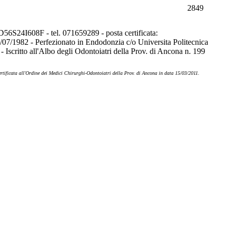
2849
D56S24I608F - tel. 071659289 - posta certificata:
0/07/1982 - Perfezionato in Endodonzia c/o Universita Politecnica
scritto all'Albo degli Odontoiatri della Prov. di Ancona n. 199
certificata all'Ordine dei Medici Chirurghi-Odontoiatri della Prov. di Ancona in data 15/03/2011.