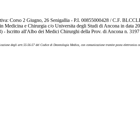
erativa: Corso 2 Giugno, 26 Senigallia - P.I. 00855000428 / C.F. BLCCL
in Medicina e Chirurgia c/o Universita degli Studi di Ancona in data 2
critto all'Albo dei Medici Chirurghi della Prov. di Ancona n. 3197 - I
pplicazione degli artt.55-56-57 del Codice di Deontologia Medica, con comunicazione tramite posta elettronica 